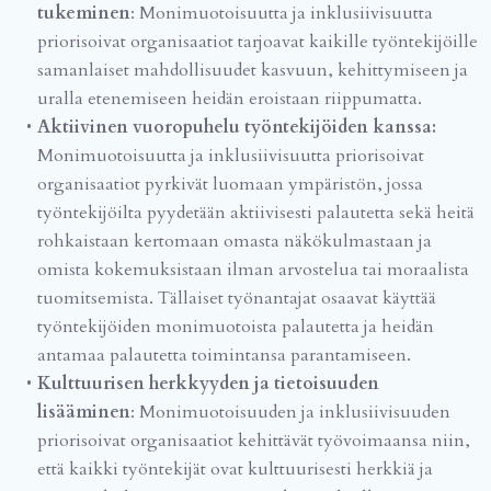
tukeminen
: Monimuotoisuutta ja inklusiivisuutta
priorisoivat organisaatiot tarjoavat kaikille työntekijöille
samanlaiset mahdollisuudet kasvuun, kehittymiseen ja
uralla etenemiseen heidän eroistaan riippumatta.
Aktiivinen vuoropuhelu työntekijöiden kanssa:
Monimuotoisuutta ja inklusiivisuutta priorisoivat
organisaatiot pyrkivät luomaan ympäristön, jossa
työntekijöilta pyydetään aktiivisesti palautetta sekä heitä
rohkaistaan kertomaan omasta näkökulmastaan ja
omista kokemuksistaan ilman arvostelua tai moraalista
tuomitsemista. Tällaiset työnantajat osaavat käyttää
työntekijöiden monimuotoista palautetta ja heidän
antamaa palautetta toimintansa parantamiseen.
Kulttuurisen herkkyyden ja tietoisuuden
lisääminen
: Monimuotoisuuden ja inklusiivisuuden
priorisoivat organisaatiot kehittävät työvoimaansa niin,
että kaikki työntekijät ovat kulttuurisesti herkkiä ja