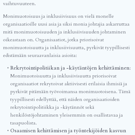
vaihtuvuuteen.
Monimuotoisuus ja inklusiivisuus on vielä monelle
organisaatioille uusi asia ja siksi monia johtajia askarruttaa
mitä monimuotoisuuden ja inklusiivisuuden johtaminen
oikeastaan on. Organisaatiot, jotka priorisoivat
monimuotoisuutta ja inklusiivisuutta, pyrkivät tyypillisesti
edistämään seuraavanlaisia asioita:
Rekrytointipolitiikan ja -käytäntöjen kehittäminen
:
Monimuotoisuutta ja inklusiivisuutta priorisoivat
organisaatiot rekrytoivat aktiivisesti erilaisia ihmisiä ja
pyrkivät pitämään työvoimansa monimuotoisena. Tämä
tyypillisesti edellyttää, että näiden organisaatioiden
rekrytointipolitiikka ja -käytännöt sekä
henkilöstöjohtaminen yleisemmin on osallistavaa ja
tasapuolista.
Osaamisen kehittämisen ja työntekijöiden kasvun