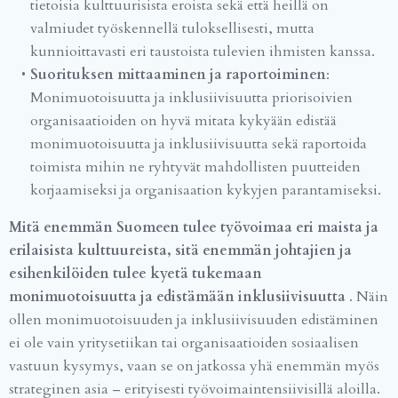
tietoisia kulttuurisista eroista sekä että heillä on
valmiudet työskennellä tuloksellisesti, mutta
kunnioittavasti eri taustoista tulevien ihmisten kanssa.
Suorituksen mittaaminen ja raportoiminen
:
Monimuotoisuutta ja inklusiivisuutta priorisoivien
organisaatioiden on hyvä mitata kykyään edistää
monimuotoisuutta ja inklusiivisuutta sekä raportoida
toimista mihin ne ryhtyvät mahdollisten puutteiden
korjaamiseksi ja organisaation kykyjen parantamiseksi.
Mitä enemmän Suomeen tulee työvoimaa eri maista ja
erilaisista kulttuureista, sitä enemmän johtajien ja
esihenkilöiden tulee kyetä tukemaan
monimuotoisuutta ja edistämään inklusiivisuutta
. Näin
ollen monimuotoisuuden ja inklusiivisuuden edistäminen
ei ole vain yritysetiikan tai organisaatioiden sosiaalisen
vastuun kysymys, vaan se on jatkossa yhä enemmän myös
strateginen asia – erityisesti työvoimaintensiivisillä aloilla.