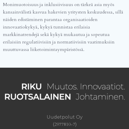
Monimuotoisuus ja inklusiivisuus on tärkeä asia myös
kansainvälistä kasvua hakevien yritysten keskuudessa, sillä
näiden edistäminen parantaa organisaatioiden
innovaatiokykyä, kykyä tunnistaa erilaisia
markkinatrendejä sekä kykyä mukautua ja sopeutua
erilaisiin regulatiivisiin ja normatiivisiin vaatimuksiin
muuttuvassa liiketoimintaympäristössä.
Uudetpolut Oy
(2977810-7)