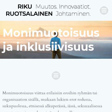
Skip
to
content
Monimuotoisuus
ja inklusiivisuus
Monimuotoisuus viittaa erilaisiin eroihin ryhmän tai
organisaation sisällä, mukaan lukien erot rodussa,
sukupuolessa, etnisessä alkuperässä, iässä, seksuaalisessa