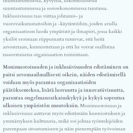
suuntautumisessa, kyvyissä, uskonnollisessa
suuntautumisessa ja sosioekonomisessa taustassa.
Inklusiivisuus taas viittaa johtamis- ja
vuorovaikutustaitoihin ja -käytäntöihin, joiden avulla
organisaatioon luoda ympäristö ja ilmapiiri, jossa kaikki
yksilöt eroistaan riippumatta tuntevat, että heitä
arvostetaan, kunnioitetaan ja että he voivat osallistua
tasavertaisena organisaation toimintaan.
Monimuotoisuuden ja inklusiivisuuden edistäminen on
paitsi arvomaailmallisesti oikein, näiden edistämisellä
voidaan myös parantaa organisaatioiden
päätöksentekoa, lisätä luovuutta ja innovatiivisuutta,
parantaa ongelmanratkaisukykyä ja kykyä sopeutua
ulkoisen ympäristön muutoksiin.
Monimuotoisuus ja
inklusiivisuus auttavat myös edistämään kunnioituksen ja
ymmärryksen kulttuuria, mikä voi johtaa työntekijöiden
parempaan sitoutumiseen ja näin pienempään työvoiman