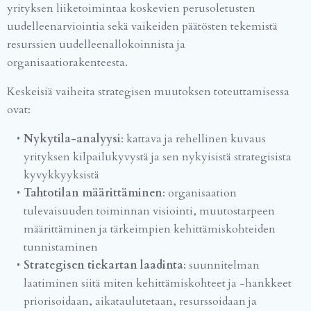
yrityksen liiketoimintaa koskevien perusoletusten
uudelleenarviointia sekä vaikeiden päätösten tekemistä
resurssien uudelleenallokoinnista ja
organisaatiorakenteesta.
Keskeisiä vaiheita strategisen muutoksen toteuttamisessa
ovat:
Nykytila-analyysi
: kattava ja rehellinen kuvaus
yrityksen kilpailukyvystä ja sen nykyisistä strategisista
kyvykkyyksistä
Tahtotilan määrittäminen
: organisaation
tulevaisuuden toiminnan visiointi, muutostarpeen
määrittäminen ja tärkeimpien kehittämiskohteiden
tunnistaminen
Strategisen tiekartan laadinta
: suunnitelman
laatiminen siitä miten kehittämiskohteet ja -hankkeet
priorisoidaan, aikataulutetaan, resurssoidaan ja