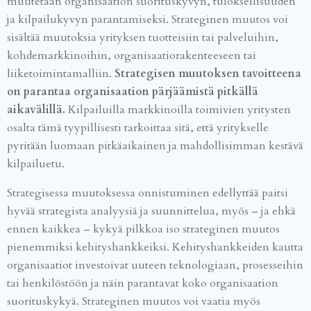
muutetaan organisaation suorituskyvyn, tuloksellisuuden
ja kilpailukyvyn parantamiseksi. Strateginen muutos voi
sisältää muutoksia yrityksen tuotteisiin tai palveluihin,
kohdemarkkinoihin, organisaatiorakenteeseen tai
liiketoimintamalliin.
Strategisen muutoksen tavoitteena
on parantaa organisaation pärjäämistä pitkällä
aikavälillä.
Kilpailuilla markkinoilla toimivien yritysten
osalta tämä tyypillisesti tarkoittaa sitä, että yritykselle
pyritään luomaan pitkäaikainen ja mahdollisimman kestävä
kilpailuetu.
Strategisessa muutoksessa onnistuminen edellyttää paitsi
hyvää strategista analyysiä ja suunnittelua, myös – ja ehkä
ennen kaikkea – kykyä pilkkoa iso strateginen muutos
pienemmiksi kehityshankkeiksi. Kehityshankkeiden kautta
organisaatiot investoivat uuteen teknologiaan, prosesseihin
tai henkilöstöön ja näin parantavat koko organisaation
suorituskykyä. Strateginen muutos voi vaatia myös