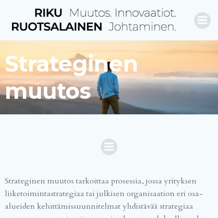
Skip
to
content
Strateginen
muutos
Strateginen muutos tarkoittaa prosessia, jossa yrityksen
liiketoimintastrategiaa tai julkisen organisaation eri osa-
alueiden kehittämissuunnitelmat yhdistävää strategiaa