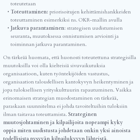
toteutetaan
Toteuttaminen:
priorisoitujen kehittämishankkeiden
toteuttaminen esimerkiksi ns. OKR-mallin avulla
Jatkuva parantaminen
: strategisen uudistumisen
seuranta
,
muutoksessa onnistumisen arviointi ja
toiminnan jatkuva parantaminen.
On tärkeää huomata, että huonosti toteutettuna strategisilla
muutoksilla voi olla kielteisiä sivuvaikutuksia
organisaatioon, kuten työntekijöiden vastustus,
organisaation taloudellisen kantokyvyn heikentyminen ja
jopa tuloksellisen yrityskulttuurin rapautuminen. Vaikka
erinomaisen strategian muodostaminen on tärkeää,
paraskaan suunnitelma ei johda tavoiteltuihin tuloksiin
ilman taitavaa toteuttamista.
Strateginen
muutosjohtaminen ja kilpailijoita nopeampi kyky
oppia miten uudistusta johdetaan onkin yksi ainoista
todellisista pysyvän kilpailukyvyn lähteistä
.